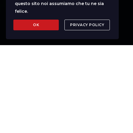
questo sito noi assumiamo che tu ne sia
felice.
OK
PRIVACY POLICY
LÍNEA DE AYUDA
ASISTENCIA WEB
SERVICIOS
INMEDIATOS
Asistencia Continua