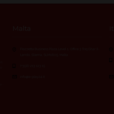
Malta
I
Piazzetta Business Plaza Level 1, Office 3 Triq Ghar Il-
Lembi, Sliema, SLM1605, Malta
ma,
(+356) 213 123 15
ce
info@e-play24.it
e -