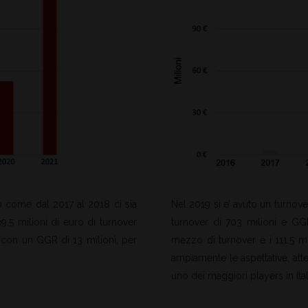
Nel 2019 si e’ avuto un turnov
no come dal 2017 al 2018 ci sia
turnover di 703 milioni e GGR
,5 milioni di euro di turnover
mezzo di turnover e i 111,5 
 con un GGR di 13 milioni, per
ampiamente le aspettative, at
uno dei maggiori players in Ital