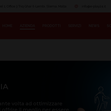
l 1, Office 3 Triq Ghar Il-Lembi, Sliema, Malta
info@e-play24.it
HOME
AZIENDA
PRODOTTI
SERVIZI
NEWS
SO
IA
ante volta ad ottimizzare
 offrire il meglio per essere