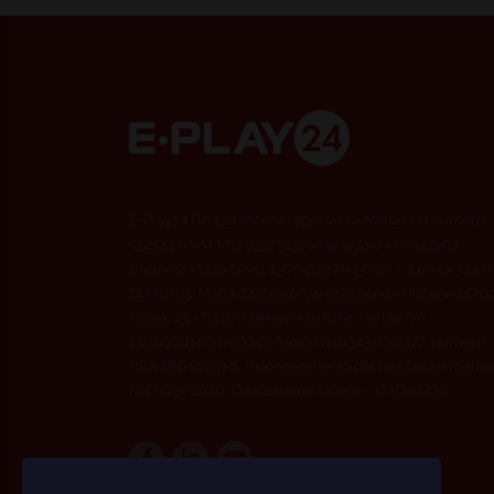
E-Play24 ITA Ltd società registrata a Malta con numero
C52511 e VAT MT20357525, sede legale in Piazzetta
Business Plaza Level 1, Office 3 Triq Ghar Il-Lembi, Slie
SLM1605, Malta. Stabile organizzazione in Italia via Cro
Rossa, 25 - 82100 Benevento (BN). Partita IVA
15089941007, codice fiscale n.91345080377, numero
REA BN-146418. Riconoscimento del regolatore maltes
RN/173/2020. Concessione Italiana - GAD 15232