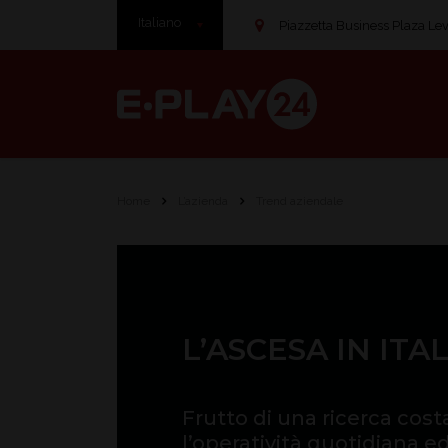
Italiano
Piazzetta Business Plaza Leve
Home
L’azienda
Trend aziendale
L’ASCESA IN ITAL
Frutto di una ricerca cost
l’operatività quotidiana ed