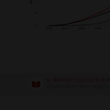
IL REPORT 2023 Q1 DI E-
sfoglia l’ultimo report aggior