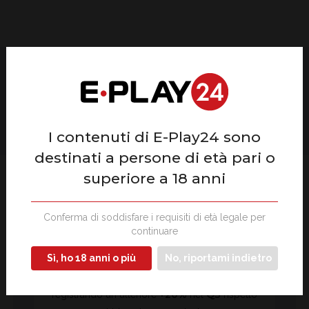
DATI ANNO 2020
I contenuti di E-Play24 sono
destinati a persone di età pari o
superiore a 18 anni
Conferma di soddisfare i requisiti di età legale per
CASINO
continuare
13
posto
Sì, ho 18 anni o più
No, riportami indietro
E-Play24 è al
per il casino online
1,87%
raggiungendo una quota di mercato del
+20%
Q3
registrando un ulteriore
nel
rispetto