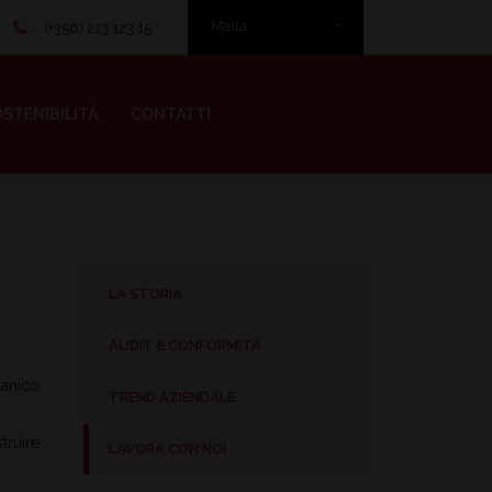
Malta
(+356) 213 123 15
STENIBILITÀ
CONTATTI
LA STORIA
AUDIT E CONFORMITÁ
ganico:
TREND AZIENDALE
truire
LAVORA CON NOI