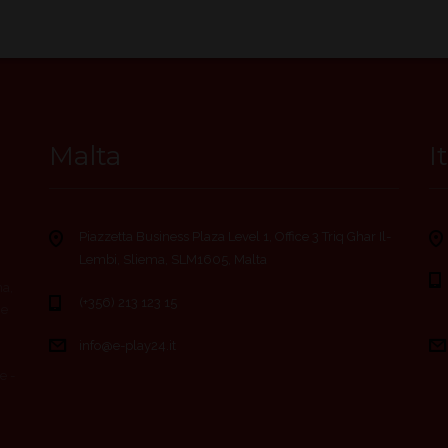
Malta
I
Piazzetta Business Plaza Level 1, Office 3 Triq Ghar Il-
Lembi, Sliema, SLM1605, Malta
ma,
(+356) 213 123 15
ce
info@e-play24.it
e -