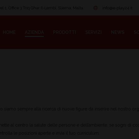
l 1, Office 3 Triq Ghar Il-Lembi, Sliema, Malta
info@e-play24.it
HOME
AZIENDA
PRODOTTI
SERVIZI
NEWS
SO
to siamo sempre alla ricerca di nuove figure da inserire nel nostro or
ette al centro la salute delle persone e dell’ambiente, se sogni di cos
trolla le posizioni aperte e invia il tuo curriculum.