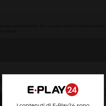
i guidano quotidianamente. Solo in questo modo è possibile rinnovare
d’eccelenza.
Il Curriculum Vitae
Il Cv è il tuo biglietto da visita e ci parla di te. Inserisci 
informazioni che ci permettano di capire chi sei in m
chiaro e sintetico.Alcuni consigli:
I contenuti di E-Play24 sono