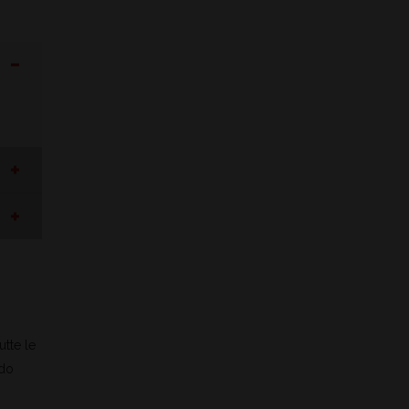
tutte le
odo