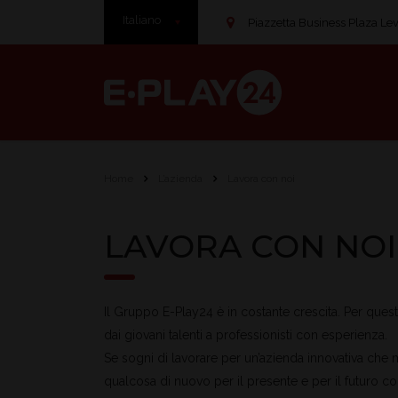
Italiano
Piazzetta Business Plaza Leve
Home
L’azienda
Lavora con noi
LAVORA CON NOI
Il Gruppo E-Play24 è in costante crescita. Per ques
dai giovani talenti a professionisti con esperienza.
Se sogni di lavorare per un’azienda innovativa che m
qualcosa di nuovo per il presente e per il futuro con