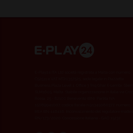
E-Play24 ITA Ltd società registrata a Malta con numero
C52511 e VAT MT20357525, sede legale in Piazzetta
Business Plaza Level 1, Office 3 Triq Ghar Il-Lembi, Slie
SLM1605, Malta. Stabile organizzazione in Italia via Cro
Rossa, 25 - 82100 Benevento (BN). Partita IVA
15089941007, codice fiscale n.91345080377, numero
REA BN-146418. Riconoscimento del regolatore maltes
RN/173/2020. Concessione Italiana - GAD 15232