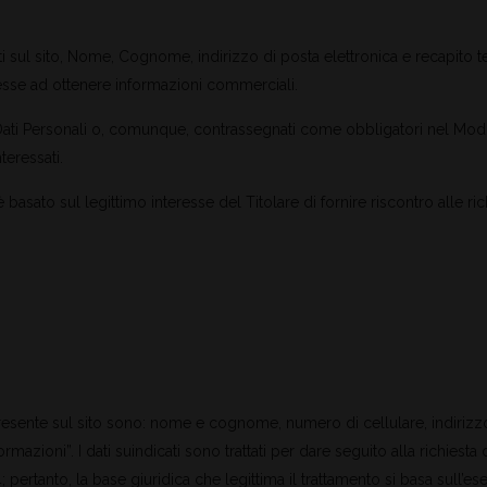
ti sul sito, Nome, Cognome, indirizzo di posta elettronica e recapito tele
eresse ad ottenere informazioni commerciali.
Dati Personali o, comunque, contrassegnati come obbligatori nel Modu
teressati.
 basato sul legittimo interesse del Titolare di fornire riscontro alle rich
resente sul sito sono: nome e cognome, numero di cellulare, indirizzo d
mazioni”. I dati suindicati sono trattati per dare seguito alla richiesta 
4; pertanto, la base giuridica che legittima il trattamento si basa sull’