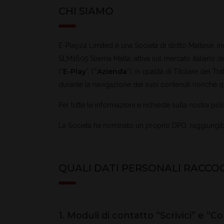
CHI SIAMO
E-Play24 Limited è una Società di diritto Maltese, i
SLM1605 Sliema Malta, attiva sul mercato italiano 
E-Play
Azienda
(”
”, l’”
”), in qualità di Titolare del T
durante la navigazione dei suoi contenuti nonché quell
Per tutte le informazioni e richieste sulla nostra poli
La Società ha nominato un proprio DPO, raggiungibil
QUALI DATI PERSONALI RACCO
1. Moduli di contatto “Scrivici” e “C