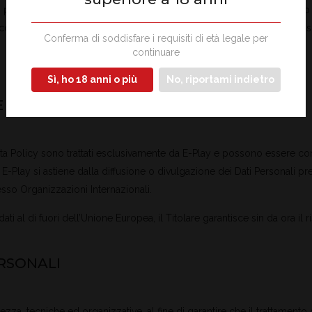
personali altresì quello relativo alle richieste inoltrate dall’interessato 
scontro alle richieste pervenute; pertanto, è legittimo poiché si fonda sul
Conferma di soddisfare i requisiti di età legale per
continuare
Sì, ho 18 anni o più
No, riportami indietro
 SPEDIAMO I DATI PERSONALI
uesta Policy sono trattati esclusivamente da E-Play e possono essere con
E-Play si astiene dalla diffusione o divulgazione dei Dati Personali pr
esso Organizzazioni Internazionali.
ti al di fuori dell’Unione Europea, il Titolare garantisce sin da ora il
RSONALI
zza, tecniche ed organizzative, al fine di garantire che il trattamento