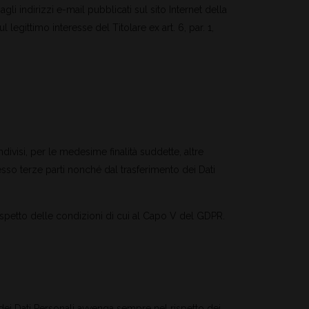
agli indirizzi e-mail pubblicati sul sito Internet della
 legittimo interesse del Titolare ex art. 6, par. 1,
divisi, per le medesime finalità suddette, altre
esso terze parti nonché dal trasferimento dei Dati
 rispetto delle condizioni di cui al Capo V del GDPR.
 dei Dati Personali avvenga sempre nel rispetto dei