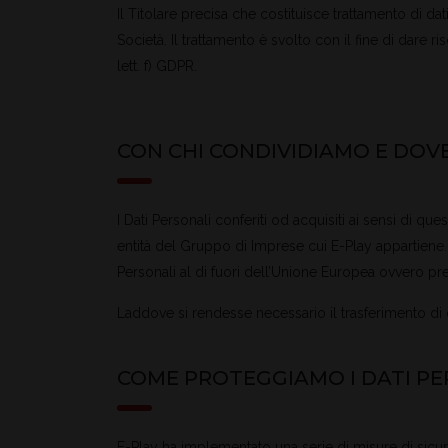
Il Titolare precisa che costituisce trattamento di dati 
Società. Il trattamento è svolto con il fine di dare ri
lett. f) GDPR.
CON CHI CONDIVIDIAMO E DOVE
I Dati Personali conferiti od acquisiti ai sensi di q
entità del Gruppo di Imprese cui E-Play appartiene. 
Personali al di fuori dell’Unione Europea ovvero pr
Laddove si rendesse necessario il trasferimento di da
COME PROTEGGIAMO I DATI PE
E-Play ha implementato una serie di misure di sicure