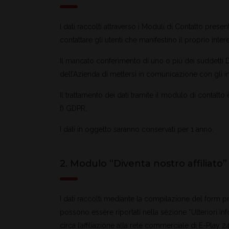
I dati raccolti attraverso i Moduli di Contatto presen
contattare gli utenti che manifestino il proprio int
Il mancato conferimento di uno o più dei suddetti 
dell’Azienda di mettersi in comunicazione con gli in
Il trattamento dei dati tramite il modulo di contatto è
f) GDPR.
I dati in oggetto saranno conservati per 1 anno.
2. Modulo “Diventa nostro affiliato”
I dati raccolti mediante la compilazione del form p
possono essere riportati nella sezione “Ulteriori infor
circa l’affiliazione alla rete commerciale di E-Play 2