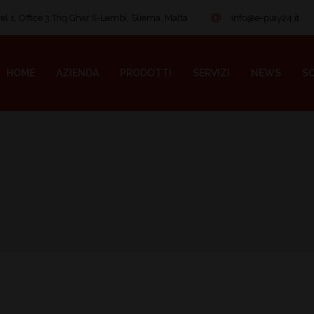
l 1, Office 3 Triq Ghar Il-Lembi, Sliema, Malta
info@e-play24.it
HOME
AZIENDA
PRODOTTI
SERVIZI
NEWS
SO