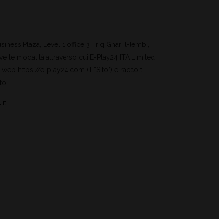
iness Plaza, Level 1 office 3 Triq Ghar Il-lembi,
rive le modalità attraverso cui E-Play24 ITA Limited
to web https://e-play24.com (il “Sito”) e raccolti
to.
it