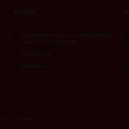
Malta
I
Piazzetta Business Plaza Level 1, Office 3 Triq Ghar Il-
Lembi, Sliema, SLM1605, Malta
ma,
(+356) 213 123 15
ce
info@e-play24.it
e -
6000 · ISO 27001