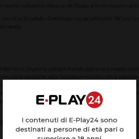
PR, nonché sul legittimo interesse del Titolare di fornire riscontro all’inte
so in cui il contratto di affiliazione non sia sottoscritto. Nel caso in c
ello stesso.
sul sito, Nome, Cognome, indirizzo di posta elettronica e recapito tele
edere con la valutazione delle candidature ricevute e con la selezione 
risiede nell’esecuzione di misure precontrattuali adottate su richiesta del
lezione non dovesse andare a buon fine; laddove, invece, si giungesse 
azione dello stesso.
I contenuti di E-Play24 sono
i indirizzi e-mail indicati nel sito
destinati a persone di età pari o
superiore a 18 anni