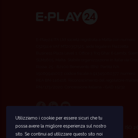
E-Play24 ITA Ltd società registrata a Malta con numero
C52511 e VAT MT20357525, sede legale in Piazzetta
Business Plaza Level 1, Office 3 Triq Ghar Il-Lembi, Slie
SLM1605, Malta. Stabile organizzazione in Italia via Cro
Rossa, 25 - 82100 Benevento (BN). Partita IVA
15089941007, codice fiscale n.91345080377, numero
REA BN-146418. Riconoscimento del regolatore maltes
RN/173/2020. Concessione Italiana - GAD 15232
Utilizziamo i cookie per essere sicuri che tu
possa avere la migliore esperienza sul nostro
ISO 9001 · ISO 2
sito. Se continui ad utilizzare questo sito noi