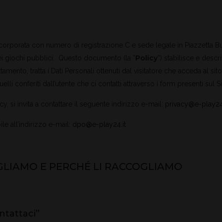
ncorporata con numero di registrazione C e sede legale in Piazzetta Bus
Policy
dei giochi pubblici. Questo documento (la “
”) stabilisce e desc
rattamento, tratta i Dati Personali ottenuti dal visitatore che acceda al si
i conferiti dall’utente che ci contatti attraverso i form presenti sul Si
cy, si invita a contattare il seguente indirizzo e-mail:
privacy@e-play24.
e all’indirizzo e-mail:
dpo@e-play24.it
GLIAMO E PERCHÉ LI RACCOGLIAMO
ontattaci”