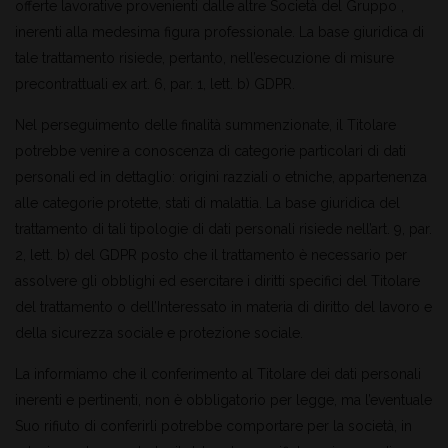
offerte lavorative provenienti dalle altre Società del Gruppo ,
inerenti alla medesima figura professionale. La base giuridica di
tale trattamento risiede, pertanto, nell’esecuzione di misure
precontrattuali ex art. 6, par. 1, lett. b) GDPR.
Nel perseguimento delle finalità summenzionate, il Titolare
potrebbe venire a conoscenza di categorie particolari di dati
personali ed in dettaglio: origini razziali o etniche, appartenenza
alle categorie protette, stati di malattia. La base giuridica del
trattamento di tali tipologie di dati personali risiede nell’art. 9, par.
2, lett. b) del GDPR posto che il trattamento è necessario per
assolvere gli obblighi ed esercitare i diritti specifici del Titolare
del trattamento o dell’Interessato in materia di diritto del lavoro e
della sicurezza sociale e protezione sociale.
La informiamo che il conferimento al Titolare dei dati personali
inerenti e pertinenti, non è obbligatorio per legge, ma l’eventuale
Suo rifiuto di conferirli potrebbe comportare per la società, in