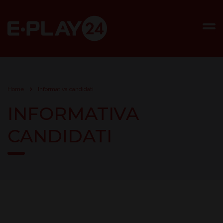
Home
Informativa candidati
INFORMATIVA
CANDIDATI