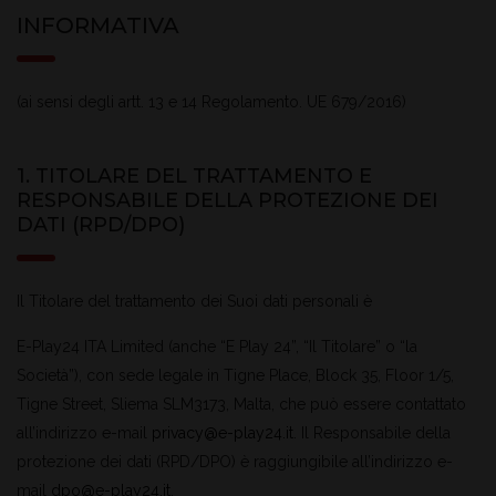
INFORMATIVA
(ai sensi degli artt. 13 e 14 Regolamento. UE 679/2016)
1. TITOLARE DEL TRATTAMENTO E
RESPONSABILE DELLA PROTEZIONE DEI
DATI (RPD/DPO)
Il Titolare del trattamento dei Suoi dati personali è
E-Play24 ITA Limited (anche “E Play 24”, “Il Titolare” o “la
Società”), con sede legale in Tigne Place, Block 35, Floor 1/5,
Tigne Street, Sliema SLM3173, Malta, che può essere contattato
all’indirizzo e-mail
privacy@e-play24.it
. Il Responsabile della
protezione dei dati (RPD/DPO) è raggiungibile all’indirizzo e-
mail
dpo@e-play24.it
.