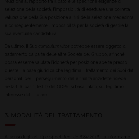
relazione al rapporto tra il dato e le specifiche esigenze di
selezione della società, l’impossibilità di effettuare una corretta
valutazione della Sua posizione ai fini della selezione medesima
e conseguentemente l’impossibilità per la società di gestire la
sua eventuale candidatura.
Da ultimo, il Suo
curriculum vitae
potrebbe essere oggetto di
trattamento da parte delle altre Società del Gruppo, affinché
possa esserne valutata l’idoneità per posizione aperte presso
queste. La base giuridica che legittima il trattamento dei Suoi dati
personali per il perseguimento delle finalità anzidette risiede
nell’art. 6, par. 1, lett. f) del GDPR: si basa, infatti, sul legittimo
interesse del Titolare.
3. MODALITÀ DEL TRATTAMENTO
Ai sensi degli art. 13 e 14 del Reg. UE 679/2016, La informiamo