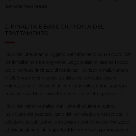
riservatezza ivi previsti.
2. FINALITÀ E BASE GIURIDICA DEL
TRATTAMENTO
I Suoi dati che saranno oggetto del trattamento sono i cc.dd. dati
identificativi (nome e cognome, luogo e data di nascita), i cc.dd.
dati di contatto (indirizzo di residenza, indirizzo e-mail, numero
di telefono), nonché ogni altro dato che potrebbe essere
potenzialmente incluso in un curriculum vitae, come la propria
immagine o i dati relativi ad esperienze lavorative pregresse.
I Suoi dati verranno trattati con il fine di valutare e, quindi,
individuare dei potenziali candidati per effettuare dei colloqui di
selezione, test attitudinali od attività ad essi connesse finalizzate
all’instaurazione di un rapporto di lavoro e/o alla promozione di