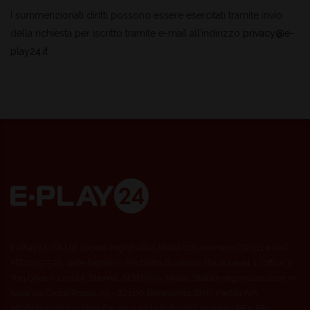
I summenzionati diritti possono essere esercitati tramite invio
della richiesta per iscritto tramite e-mail all’indirizzo
privacy@e-
play24.it
.
E-Play24 ITA Ltd società registrata a Malta con numero C52511 e VAT
MT20357525, sede legale in Piazzetta Business Plaza Level 1, Office 3
Triq Ghar Il-Lembi, Sliema, SLM1605, Malta. Stabile organizzazione in
Italia via Croce Rossa, 25 - 82100 Benevento (BN). Partita IVA
15089941007, codice fiscale n.91345080377, numero REA BN-