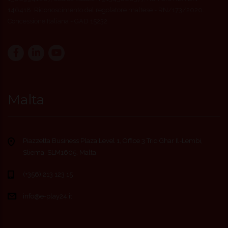
146418. Riconoscimento del regolatore maltese - RN/173/2020.
Concessione Italiana - GAD 15232
Malta
Piazzetta Business Plaza Level 1, Office 3 Triq Ghar Il-Lembi,
Sliema, SLM1605, Malta
(+356) 213 123 15
info@e-play24.it