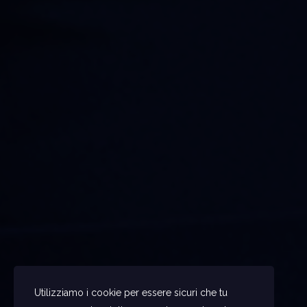
Utilizziamo i cookie per essere sicuri che tu