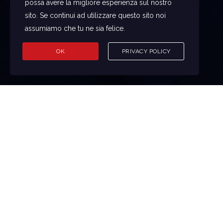
possa avere la migliore esperienza sul nostro
sito. Se continui ad utilizzare questo sito noi
assumiamo che tu ne sia felice.
OK
PRIVACY POLICY
50
+
85000
+
50
+
GIOCHI LIVE
EVENTI MESE
TIPOLOGIE DI BETS
LIVE GAMES