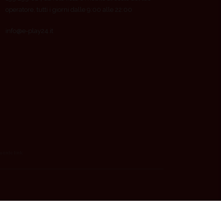
operatore, tutti i giorni dalle 9:00 alle 22:00
info@e-play24.it
guente link: