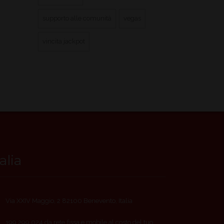
supporto alle comunità
vegas
vincita jackpot
talia
Via XXIV Maggio, 2 82100 Benevento, Italia
199 299 024 da rete fissa e mobile al costo del tuo