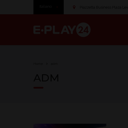
Italiano
Piazzetta Business Plaza Leve
Home
adm
ADM