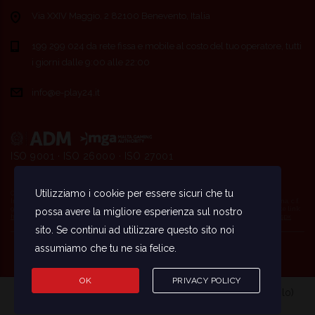
Via XXIV Maggio, 2 82100 Benevento, Italia
199 299 024 da rete fissa e mobile al costo del tuo operatore, tutti
i giorni dalle 9:00 alle 22:00
info@e-play24.it
ISO 9001 · ISO 26000 · ISO 27001
Utilizziamo i cookie per essere sicuri che tu
Obblighi informativi per le erogazioni pubbliche
In ossequio all’art. 1 comma 125 L. 124/2017, E-Play24 Ita Ltd stabile organizzazione italiana, c.f.
91345080377, ha ottenuto sussidi, vantaggi, sovvenzioni, contributi consultabili al seguente link:
possa avere la migliore esperienza sul nostro
https://www.rna.gov.it/RegistroNazionaleTrasparenza/faces/pages/TrasparenzaAiuto.jspx
sito. Se continui ad utilizzare questo sito noi
assumiamo che tu ne sia felice.
© 2026 E-Play24
OK
PRIVACY POLICY
Italiano
English
(
Inglese
)
Español
(
Spagnolo
)