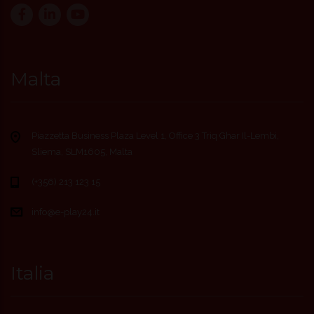
Malta
Piazzetta Business Plaza Level 1, Office 3 Triq Ghar Il-Lembi,
Sliema, SLM1605, Malta
(+356) 213 123 15
info@e-play24.it
Italia