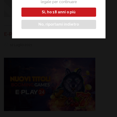
legale per continuare
Sì, ho 18 anni o più
No, riportami indietro
E-Play24 e la partnership con Play’n GO
12 Luglio 2021