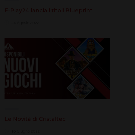
E-Play24 lancia i titoli Blueprint
24 Agosto 2022
Le Novità di Cristaltec
16 Giugno 2022