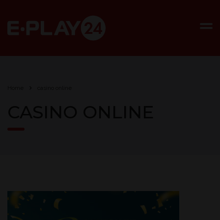
Home
casino online
CASINO ONLINE